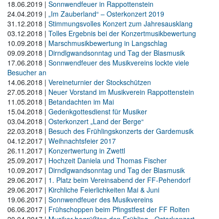
18.06.2019
|
Sonnwendfeuer in Rappottenstein
24.04.2019
|
„Im Zauberland“ – Osterkonzert 2019
31.12.2018
|
Stimmungsvolles Konzert zum Jahresausklang
03.12.2018
|
Tolles Ergebnis bei der Konzertmusikbewertung
10.09.2018
|
Marschmusikbewertung in Langschlag
09.09.2018
|
Dirndlgwandsonntag und Tag der Blasmusik
17.06.2018
|
Sonnwendfeuer des Musikvereins lockte viele
Besucher an
14.06.2018
|
Vereineturnier der Stockschützen
27.05.2018
|
Neuer Vorstand im Musikverein Rappottenstein
11.05.2018
|
Betandachten im Mai
15.04.2018
|
Gedenkgottesdienst für Musiker
03.04.2018
|
Osterkonzert „Land der Berge“
22.03.2018
|
Besuch des Frühlingskonzerts der Gardemusik
04.12.2017
|
Weihnachtsfeier 2017
26.11.2017
|
Konzertwertung in Zwettl
25.09.2017
|
Hochzeit Daniela und Thomas Fischer
10.09.2017
|
Dirndlgwandsonntag und Tag der Blasmusik
29.06.2017
|
1. Platz beim Vereinsabend der FF-Pehendorf
29.06.2017
|
Kirchliche Feierlichkeiten Mai & Juni
19.06.2017
|
Sonnwendfeuer des Musikvereins
06.06.2017
|
Frühschoppen beim Pfingstfest der FF Roiten
20.04.2017
|
Musiker begrüßten den Frühling - Osterkonzert