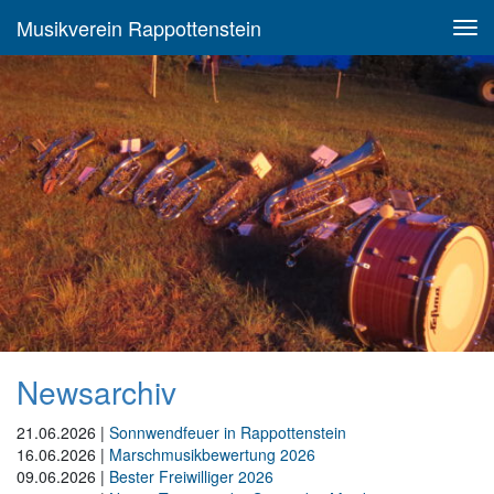
Musikverein Rappottenstein
Newsarchiv
21.06.2026
|
Sonnwendfeuer in Rappottenstein
16.06.2026
|
Marschmusikbewertung 2026
09.06.2026
|
Bester Freiwilliger 2026