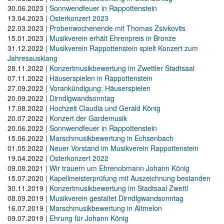
30.06.2023
|
Sonnwendfeuer in Rappottenstein
13.04.2023
|
Osterkonzert 2023
22.03.2023
|
Probenwochenende mit Thomas Zsivkovits
15.01.2023
|
Musikverein erhält Ehrenpreis in Bronze
31.12.2022
|
Musikverein Rappottenstein spielt Konzert zum
Jahresausklang
28.11.2022
|
Konzertmusikbewertung im Zwettler Stadtsaal
07.11.2022
|
Häuserspielen in Rappottenstein
27.09.2022
|
Vorankündigung: Häuserspielen
20.09.2022
|
Dirndlgwandsonntag
17.08.2022
|
Hochzeit Claudia und Gerald König
20.07.2022
|
Konzert der Gardemusik
20.06.2022
|
Sonnwendfeuer in Rappottenstein
15.06.2022
|
Marschmusikbewertung in Echsenbach
01.05.2022
|
Neuer Vorstand im Musikverein Rappottenstein
19.04.2022
|
Osterkonzert 2022
09.08.2021
|
Wir trauern um Ehrenobmann Johann König
15.07.2020
|
Kapell­meister­prüfung mit Auszeichnung bestanden
30.11.2019
|
Konzertmusik­bewertung im Stadtsaal Zwettl
08.09.2019
|
Musikverein gestaltet Dirndlgwand­sonntag
16.07.2019
|
Marschmusikbewertung in Altmelon
09.07.2019
|
Ehrung für Johann König