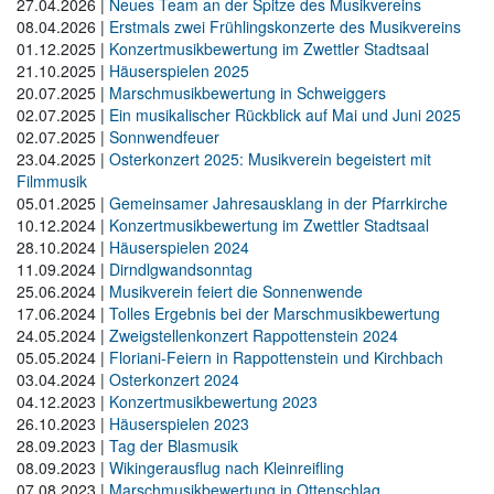
27.04.2026
|
Neues Team an der Spitze des Musikvereins
08.04.2026
|
Erstmals zwei Frühlingskonzerte des Musikvereins
01.12.2025
|
Konzertmusikbewertung im Zwettler Stadtsaal
21.10.2025
|
Häuserspielen 2025
20.07.2025
|
Marschmusikbewertung in Schweiggers
02.07.2025
|
Ein musikalischer Rückblick auf Mai und Juni 2025
02.07.2025
|
Sonnwendfeuer
23.04.2025
|
Osterkonzert 2025: Musikverein begeistert mit
Filmmusik
05.01.2025
|
Gemeinsamer Jahresausklang in der Pfarrkirche
10.12.2024
|
Konzertmusikbewertung im Zwettler Stadtsaal
28.10.2024
|
Häuserspielen 2024
11.09.2024
|
Dirndlgwandsonntag
25.06.2024
|
Musikverein feiert die Sonnenwende
17.06.2024
|
Tolles Ergebnis bei der Marschmusikbewertung
24.05.2024
|
Zweigstellenkonzert Rappottenstein 2024
05.05.2024
|
Floriani-Feiern in Rappottenstein und Kirchbach
03.04.2024
|
Osterkonzert 2024
04.12.2023
|
Konzertmusikbewertung 2023
26.10.2023
|
Häuserspielen 2023
28.09.2023
|
Tag der Blasmusik
08.09.2023
|
Wikingerausflug nach Kleinreifling
07.08.2023
|
Marschmusikbewertung in Ottenschlag