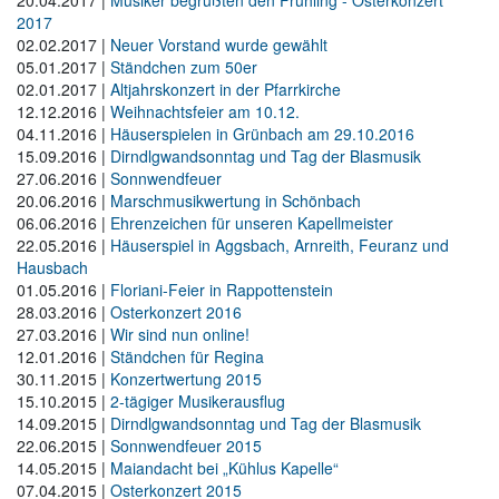
2017
02.02.2017
|
Neuer Vorstand wurde gewählt
05.01.2017
|
Ständchen zum 50er
02.01.2017
|
Altjahrskonzert in der Pfarrkirche
12.12.2016
|
Weihnachtsfeier am 10.12.
04.11.2016
|
Häuserspielen in Grünbach am 29.10.2016
15.09.2016
|
Dirndlgwandsonntag und Tag der Blasmusik
27.06.2016
|
Sonnwendfeuer
20.06.2016
|
Marschmusikwertung in Schönbach
06.06.2016
|
Ehrenzeichen für unseren Kapellmeister
22.05.2016
|
Häuserspiel in Aggsbach, Arnreith, Feuranz und
Hausbach
01.05.2016
|
Floriani-Feier in Rappottenstein
28.03.2016
|
Osterkonzert 2016
27.03.2016
|
Wir sind nun online!
12.01.2016
|
Ständchen für Regina
30.11.2015
|
Konzertwertung 2015
15.10.2015
|
2-tägiger Musikerausflug
14.09.2015
|
Dirndlgwandsonntag und Tag der Blasmusik
22.06.2015
|
Sonnwendfeuer 2015
14.05.2015
|
Maiandacht bei „Kühlus Kapelle“
07.04.2015
|
Osterkonzert 2015