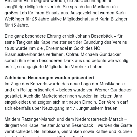
Elisabeth Bichl begrüßt werden, die Auszeichnungen an
langjährige Mitglieder verlieh. Sie sprach den Musikern ein
großes Lob für ihren Einsatz aus. Ausgezeichnet wurden Karin
Weißinger für 25 Jahre aktive Mitgliedschaft und Karin Bitzinger
für 15 Jahre.
Eine ganz besondere Ehrung erhielt Johann Besenbäck – für
seine Tätigkeit als Kapellmeister seit der Gründung des Vereins
1980 wurde ihm die „Ehrennadel in Gold“ des NÖ
Blasmusikverbandes verliehen. Obfrau Michaela Gundacker
sprach ihm einen besonderen Dank aus und betonte wie wichtig
es ist, so engagierte Mitglieder im Verein zu haben.
Zahlreiche Neuerungen wurden präsentiert
Im Zuge des Konzerts wurde das neue Logo der Musikkapelle
und ein Rollup präsentiert – beides wurde von Werner Gundacker
gestaltet. Auch die Marketenderinnen wurden im letzten Jahr
eingekleidet und zeigten sich mit neuen Dirndln. Der Verein darf
sich ebenfalls über Neuzugang mit 7 Jungmusikern freuen.
Mit dem Ratzinger-Marsch und dem Niederösterreich-Marsch –
dirigiert von Kapellmeister Johann Besenbäck – wurden die Gäste
verabschiedet. Bei Imbissen, Getränken sowie Kaffee und Kuchen