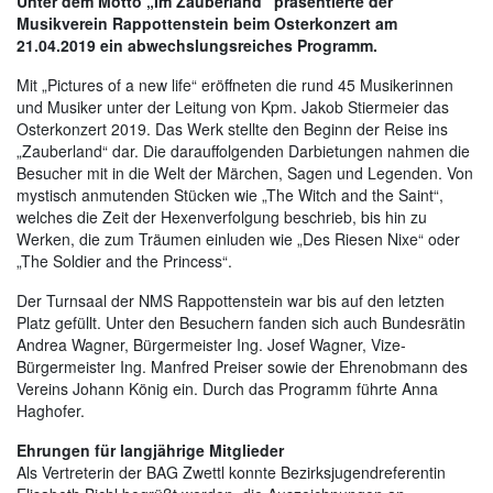
Unter dem Motto „Im Zauberland“ präsentierte der
Musikverein Rappottenstein beim Osterkonzert am
21.04.2019 ein abwechslungsreiches Programm.
Mit „Pictures of a new life“ eröffneten die rund 45 Musikerinnen
und Musiker unter der Leitung von Kpm. Jakob Stiermeier das
Osterkonzert 2019. Das Werk stellte den Beginn der Reise ins
„Zauberland“ dar. Die darauffolgenden Darbietungen nahmen die
Besucher mit in die Welt der Märchen, Sagen und Legenden. Von
mystisch anmutenden Stücken wie „The Witch and the Saint“,
welches die Zeit der Hexenverfolgung beschrieb, bis hin zu
Werken, die zum Träumen einluden wie „Des Riesen Nixe“ oder
„The Soldier and the Princess“.
Der Turnsaal der NMS Rappottenstein war bis auf den letzten
Platz gefüllt. Unter den Besuchern fanden sich auch Bundesrätin
Andrea Wagner, Bürgermeister Ing. Josef Wagner, Vize-
Bürgermeister Ing. Manfred Preiser sowie der Ehrenobmann des
Vereins Johann König ein. Durch das Programm führte Anna
Haghofer.
Ehrungen für langjährige Mitglieder
Als Vertreterin der BAG Zwettl konnte Bezirksjugendreferentin