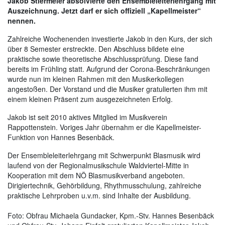
Jakob Stiermeier absolvierte den Ensembleleiterlehrgang mit
Auszeichnung. Jetzt darf er sich offiziell „Kapellmeister“
nennen.
Zahlreiche Wochenenden investierte Jakob in den Kurs, der sich
über 8 Semester erstreckte. Den Abschluss bildete eine
praktische sowie theoretische Abschlussprüfung. Diese fand
bereits im Frühling statt. Aufgrund der Corona-Beschränkungen
wurde nun im kleinen Rahmen mit den Musikerkollegen
angestoßen. Der Vorstand und die Musiker gratulierten ihm mit
einem kleinen Präsent zum ausgezeichneten Erfolg.
Jakob ist seit 2010 aktives Mitglied im Musikverein
Rappottenstein. Voriges Jahr übernahm er die Kapellmeister-
Funktion von Hannes Besenbäck.
Der Ensembleleiterlehrgang mit Schwerpunkt Blasmusik wird
laufend von der Regionalmusikschule Waldviertel-Mitte in
Kooperation mit dem NÖ Blasmusikverband angeboten.
Dirigiertechnik, Gehörbildung, Rhythmusschulung, zahlreiche
praktische Lehrproben u.v.m. sind Inhalte der Ausbildung.
Foto: Obfrau Michaela Gundacker, Kpm.-Stv. Hannes Besenbäck