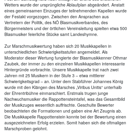
Wetters wurde der ursprüngliche Ablaufplan abgeändert. Anstatt
eines gemeinsamen Einzuges der teilnehmenden Kapellen wurde
der Festakt vorgezogen. Zwischen den Ansprachen aus
Vertretern der Politik, des NÖ Blasmusikverbandes, des
Bürgermeisters und der örtlichen Vereinsleitung spielten etwa 500
Blasmusiker feierliche Stücke samt Landeshymne.
Zur Marschmusikwertung haben sich 20 Musikkapellen in
unterschiedlichen Schwierigkeitsstufen angemeldet. Als
Moderator dieser Wertung fungierte der Blasmusikkenner Othmar
Zaubek, der immer zu den einzelnen Musikkapellen interessante
Hintergründe vorbrachte. Unsere Musikkapelle trat nach zwei
Jahren mit 25 Musikern in der Stufe 3 – etwa mittlerer
Schwierigkeitsgrad – an. Unter dem Stabführer Johannes König
wurde mit den Klängen des Marsches „Viribus Unitis“ unterhalb
der Ehrentribühne einmarschiert. Erstmals trugen junge
Nachwuchsmusiker die Rappottensteintafel, was das Gesamtbild
der Musikzuges wesentlich auffrischte. Geschulte Bewerter
beobachteten die Formationen und gaben eine Art Zeugnis ab.
Die Musikkapelle Rappottenstein konnte bei der Bewertung einen
ausgezeichneten Erfolg erzielen. Somit haben sich die oftmaligen
Marschproben gelohnt.