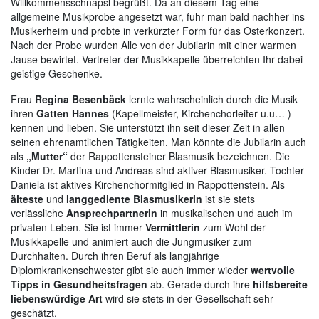
Willkommensschnapsl begrüßt. Da an diesem Tag eine
allgemeine Musikprobe angesetzt war, fuhr man bald nachher ins
Musikerheim und probte in verkürzter Form für das Osterkonzert.
Nach der Probe wurden Alle von der Jubilarin mit einer warmen
Jause bewirtet. Vertreter der Musikkapelle überreichten Ihr dabei
geistige Geschenke.
Frau
Regina Besenbäck
lernte wahrscheinlich durch die Musik
ihren
Gatten Hannes
(Kapellmeister, Kirchenchorleiter u.u… )
kennen und lieben. Sie unterstützt ihn seit dieser Zeit in allen
seinen ehrenamtlichen Tätigkeiten. Man könnte die Jubilarin auch
als
„Mutter“
der Rappottensteiner Blasmusik bezeichnen. Die
Kinder Dr. Martina und Andreas sind aktiver Blasmusiker. Tochter
Daniela ist aktives Kirchenchormitglied in Rappottenstein. Als
älteste
und
langgediente Blasmusikerin
ist sie stets
verlässliche
Ansprechpartnerin
in musikalischen und auch im
privaten Leben. Sie ist immer
Vermittlerin
zum Wohl der
Musikkapelle und animiert auch die Jungmusiker zum
Durchhalten. Durch ihren Beruf als langjährige
Diplomkrankenschwester gibt sie auch immer wieder
wertvolle
Tipps in Gesundheitsfragen
ab. Gerade durch ihre
hilfsbereite
liebenswürdige Art
wird sie stets in der Gesellschaft sehr
geschätzt.