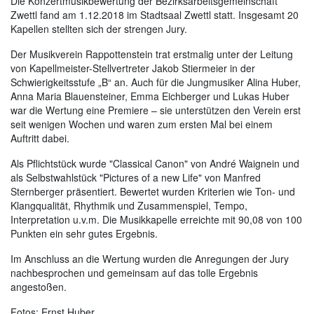
Die Konzertmusikbewertung der Bezirksarbeitsgemeinschaft
Zwettl fand am 1.12.2018 im Stadtsaal Zwettl statt. Insgesamt 20
Kapellen stellten sich der strengen Jury.
Der Musikverein Rappottenstein trat erstmalig unter der Leitung
von Kapellmeister-Stellvertreter Jakob Stiermeier in der
Schwierigkeitsstufe „B“ an. Auch für die Jungmusiker Alina Huber,
Anna Maria Blauensteiner, Emma Eichberger und Lukas Huber
war die Wertung eine Premiere – sie unterstützen den Verein erst
seit wenigen Wochen und waren zum ersten Mal bei einem
Auftritt dabei.
Als Pflichtstück wurde "Classical Canon" von André Waignein und
als Selbstwahlstück "Pictures of a new Life" von Manfred
Sternberger präsentiert. Bewertet wurden Kriterien wie Ton- und
Klangqualität, Rhythmik und Zusammenspiel, Tempo,
Interpretation u.v.m. Die Musikkapelle erreichte mit 90,08 von 100
Punkten ein sehr gutes Ergebnis.
Im Anschluss an die Wertung wurden die Anregungen der Jury
nachbesprochen und gemeinsam auf das tolle Ergebnis
angestoßen.
Fotos: Ernst Huber