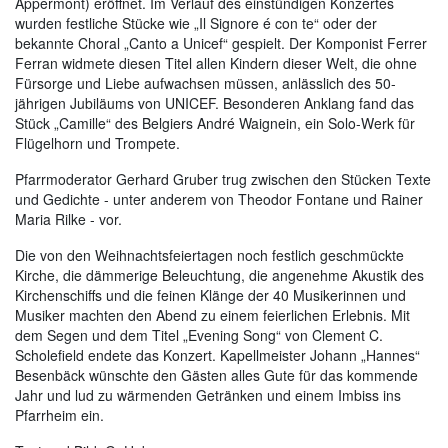
Appermont) eröffnet. Im Verlauf des einstündigen Konzertes
wurden festliche Stücke wie „Il Signore é con te“ oder der
bekannte Choral „Canto a Unicef“ gespielt. Der Komponist Ferrer
Ferran widmete diesen Titel allen Kindern dieser Welt, die ohne
Fürsorge und Liebe aufwachsen müssen, anlässlich des 50-
jährigen Jubiläums von UNICEF. Besonderen Anklang fand das
Stück „Camille“ des Belgiers André Waignein, ein Solo-Werk für
Flügelhorn und Trompete.
Pfarrmoderator Gerhard Gruber trug zwischen den Stücken Texte
und Gedichte - unter anderem von Theodor Fontane und Rainer
Maria Rilke - vor.
Die von den Weihnachtsfeiertagen noch festlich geschmückte
Kirche, die dämmerige Beleuchtung, die angenehme Akustik des
Kirchenschiffs und die feinen Klänge der 40 Musikerinnen und
Musiker machten den Abend zu einem feierlichen Erlebnis. Mit
dem Segen und dem Titel „Evening Song“ von Clement C.
Scholefield endete das Konzert. Kapellmeister Johann „Hannes“
Besenbäck wünschte den Gästen alles Gute für das kommende
Jahr und lud zu wärmenden Getränken und einem Imbiss ins
Pfarrheim ein.